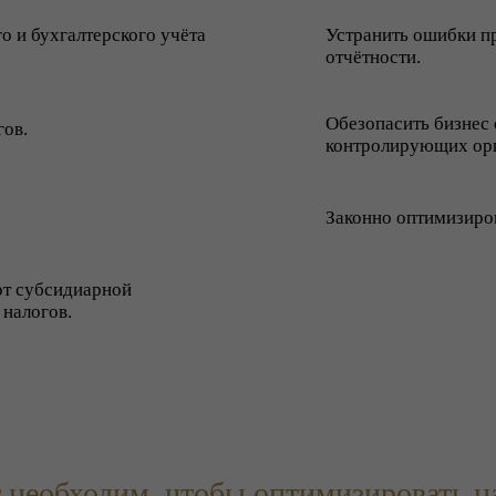
о и бухгалтерского учёта
Устранить ошибки пр
отчётности.
Обезопасить бизнес
гов.
контролирующих орг
Законно оптимизиров
от субсидиарной
 налогов.
 необходим, чтобы оптимизировать н