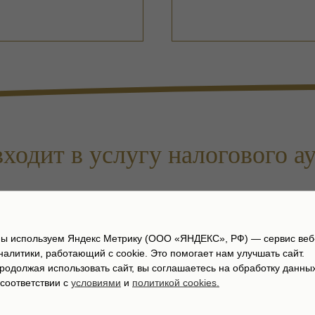
входит в услугу налогового ау
 для выявления нарушений,
Рекомендации аудиторов 
м каждой ситуации;
требованиями законодате
ы используем Яндекс Метрику (ООО «ЯНДЕКС», РФ) — сервис веб
клиента, налоговой схем
налитики, работающий с cookie. Это помогает нам улучшать сайт.
актика по существу
родолжая использовать сайт, вы соглашаетесь на обработку данны
ало отразить в учёте,
Исследование возможных
 соответствии с
условиями
и
политикой cookies.
налоговых календарей;