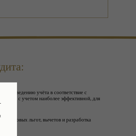
дита:
по приведению учёта в соответствие с
льства, с учетом наиболее эффективной, для
-
ы;
х
 налоговых льгот, вычетов и разработка