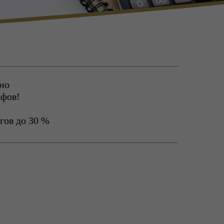
но
афов!
гов до 30 %