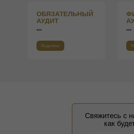
О
БЯЗАТЕЛЬНЫЙ
Ф
АУДИТ
А
•••
•••
Подробнее
П
Свяжитесь с н
как буде